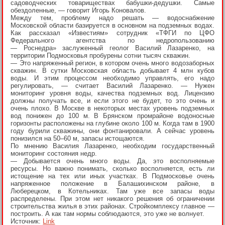
садоводческих товариществах бабушки-дедушки. Самые
обездоленные, — говорит Игорь Коновалов.
Между тем, проблему надо решать — водоснабжение
Московской области базируется в основном на подземных водах.
Как рассказал «Известиям» сотрудник «ТФГИ по ЦФО
Федерального агентства по недропользованию
— Роснедра» заслуженный геолог Василий Лазаренко, на
территории Подмосковья пробурены сотни тысяч скважин.
— Это напряженный регион, в котором очень много водозаборных
скважин. В сутки Московская область добывает 4 млн кубов
воды. И этим процессом необходимо управлять, его надо
регулировать, — считает Василий Лазаренко. — Нужен
мониторинг уровня воды, качества подземных вод. Лицензию
должны получать все, и если этого не будет, то это очень и
очень плохо. В Москве в некоторых местах уровень подземных
вод понижен до 100 м. В Брянском промрайоне водоносные
горизонты расположены на глубине около 100 м. Когда там в 1900
году бурили скважины, они фонтанировали. А сейчас уровень
понизился на 50–60 м, запасы истощаются.
По мнению Василия Лазаренко, необходим государственный
мониторинг состояния недр.
— Добывается очень много воды. Да, это восполняемые
ресурсы. Но важно понимать, сколько восполняется, есть ли
истощение на тех или иных участках. В Подмосковье очень
напряженное положение в Балашихинском районе, в
Люберецком, в Котельниках. Там уже все запасы воды
распределены. При этом нет никакого решения об ограничении
строительства жилья в этих районах. Стройкомплексу главное —
построить. А как там нормы соблюдаются, это уже не волнует.
Источник:
Link