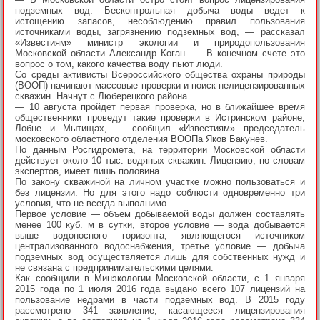
подземных вод. Бесконтрольная добыча воды ведет к
истощению запасов, несоблюдению правил пользования
источниками воды, загрязнению подземных вод, — рассказал
«Известиям» министр экологии и природопользования
Московской области Александр Коган. — В конечном счете это
вопрос о том, какого качества воду пьют люди.
Со среды активисты Всероссийского общества охраны природы
(ВООП) начинают массовые проверки и поиск нелицензированных
скважин. Начнут с Люберецкого района.
— 10 августа пройдет первая проверка, но в ближайшее время
общественники проведут такие проверки в Истринском районе,
Лобне и Мытищах, — сообщил «Известиям» председатель
московского областного отделения ВООПа Яков Бакунев.
По данным Росгидромета, на территории Московской области
действует около 10 тыс. водяных скважин. Лицензию, по словам
экспертов, имеет лишь половина.
По закону скважиной на личном участке можно пользоваться и
без лицензии. Но для этого надо соблюсти одновременно три
условия, что не всегда выполнимо.
Первое условие — объем добываемой воды должен составлять
менее 100 куб. м в сутки, второе условие — вода добывается
выше водоносного горизонта, являющегося источником
централизованного водоснабжения, третье условие — добыча
подземных вод осуществляется лишь для собственных нужд и
не связана с предпринимательскими целями.
Как сообщили в Минэкологии Московской области, с 1 января
2015 года по 1 июля 2016 года выдано всего 107 лицензий на
пользование недрами в части подземных вод. В 2015 году
рассмотрено 341 заявление, касающееся лицензирования