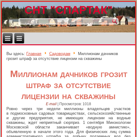
СНТ "СПАРТАК"
Вы здесь:
Главная
Садоводам
Миллионам дачников
грозит штраф за отсутствие лицензии на скважины
Миллионам дачников грозит
штраф за отсутствие
лицензии на скважины
E-mail
|
Просмотров: 1018
Ровно через три недели миллионы владельцев участков
в подмосковных садовых товариществах, сельскохозяйственные
и другие предприятия, не имеющих лицензии на водные
скважины, ждет неприятный сюрприз. 1 сентября Минэкологии
Московской области заканчивает «водную амнистию»,
объявленную в начале этого года. Для физических лиц сумма
административного штрафа за добычу подземных вод без