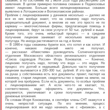
скважин, а по состоянию на 1 июля 2016 года рассмотрено 334
заявления. В целом примерно половина скважин в Подмосковье
имеют лицензию. Больше всего нелицензированных скважин
выявлено в Лотошинском и Волоколамском районах.
Проблем с лицензированием у дачников несколько — далеко не
все из них вообще знают, что на скважину надо получать
разрешительный документ, а многим из них это просто не по
карману — многочисленные фирмы, предлагающие помощь в
лицензировании, берут за свои услуги от 50 тыс. рублей и выше.
Кроме того, это очень небыстрый процесс — в среднем
получение лицензии занимает от нескольких месяцев до
полугода. Но иногда растягивается на год и более.
— В 1990-е годы скважины бурили все, кто хотел и как хотел. И
конечно, никаких лицензий никто не получал,
— рассказал «Известиям» руководитель Солнечногорского
отделения Московского областного регионального отделения
«Союза садоводов России» Игорь Коновалов. — Конечно,
лицензию получать надо, потому что вода — это недра. Но
процесс это долгий и недешевый. Довольно часто получение
лицензии выливается в 200–300 тыс. рублей. И это при том, что
на руках у собственника есть все документы: проект, паспорт на
скважину, старая лицензия, свидетельство о праве на землю, на
которой она пробурена. Если есть документы, то особых проблем
с лицензированием нет. А если чего-то не хватает, то,
соответственно, надо оформлять эти документы. Что,
разумеется, увеличивает и сроки получения лицензии, и
денежные вложения.
По словам Игоря Коновалова, в сентябре члены СНТ окажутся в
очень непростой ситуации. По его мнению, процесс
лицензирования всё же надо начинать не с «физиков», а с