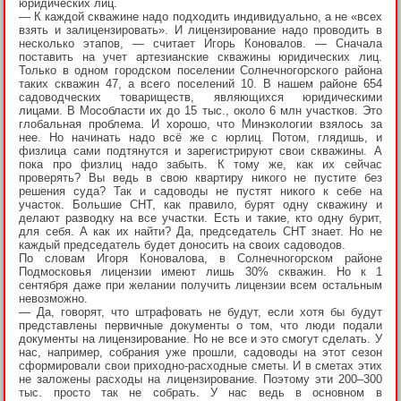
юридических лиц.
— К каждой скважине надо подходить индивидуально, а не «всех
взять и залицензировать». И лицензирование надо проводить в
несколько этапов, — считает Игорь Коновалов. — Сначала
поставить на учет артезианские скважины юридических лиц.
Только в одном городском поселении Солнечногорского района
таких скважин 47, а всего поселений 10. В нашем районе 654
садоводческих товариществ, являющихся юридическими
лицами. В Мособласти их до 15 тыс., около 6 млн участков. Это
глобальная проблема. И хорошо, что Минэкологии взялось за
нее. Но начинать надо всё же с юрлиц. Потом, глядишь, и
физлица сами подтянутся и зарегистрируют свои скважины. А
пока про физлиц надо забыть. К тому же, как их сейчас
проверять? Вы ведь в свою квартиру никого не пустите без
решения суда? Так и садоводы не пустят никого к себе на
участок. Большие СНТ, как правило, бурят одну скважину и
делают разводку на все участки. Есть и такие, кто одну бурит,
для себя. А как их найти? Да, председатель СНТ знает. Но не
каждый председатель будет доносить на своих садоводов.
По словам Игоря Коновалова, в Солнечногорском районе
Подмосковья лицензии имеют лишь 30% скважин. Но к 1
сентября даже при желании получить лицензии всем остальным
невозможно.
— Да, говорят, что штрафовать не будут, если хотя бы будут
представлены первичные документы о том, что люди подали
документы на лицензирование. Но не все и это смогут сделать. У
нас, например, собрания уже прошли, садоводы на этот сезон
сформировали свои приходно-расходные сметы. И в сметах этих
не заложены расходы на лицензирование. Поэтому эти 200–300
тыс. просто так не собрать. У нас ведь в основном в