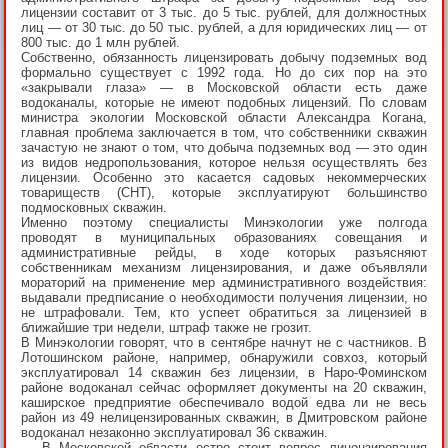
лицензии составит от 3 тыс. до 5 тыс. рублей, для должностных
лиц — от 30 тыс. до 50 тыс. рублей, а для юридических лиц — от
800 тыс. до 1 млн рублей.
Собственно, обязанность лицензировать добычу подземных вод
формально существует с 1992 года. Но до сих пор на это
«закрывали глаза» — в Московской области есть даже
водоканалы, которые не имеют подобных лицензий. По словам
министра экологии Московской области Александра Когана,
главная проблема заключается в том, что собственники скважин
зачастую не знают о том, что добыча подземных вод — это один
из видов недропользования, которое нельзя осуществлять без
лицензии. Особенно это касается садовых некоммерческих
товариществ (СНТ), которые эксплуатируют большинство
подмосковных скважин.
Именно поэтому специалисты Минэкологии уже полгода
проводят в муниципальных образованиях совещания и
административные рейды, в ходе которых разъясняют
собственникам механизм лицензирования, и даже объявляли
мораторий на применение мер административного воздействия:
выдавали предписание о необходимости получения лицензии, но
не штрафовали. Тем, кто успеет обратиться за лицензией в
ближайшие три недели, штраф также не грозит.
В Минэкологии говорят, что в сентябре начнут не с частников. В
Лотошинском районе, например, обнаружили совхоз, который
эксплуатировал 14 скважин без лицензии, в Наро-Фоминском
районе водоканал сейчас оформляет документы на 20 скважин,
каширское предприятие обеспечивало водой едва ли не весь
район из 49 нелицензированных скважин, в Дмитровском районе
водоканал незаконно эксплуатировал 36 скважин.
— В Московской области остро стоит вопрос лицензирования