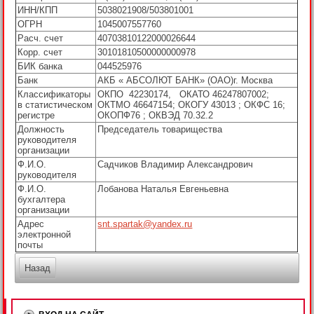
ИНН/КПП
5038021908/503801001
ОГРН
1045007557760
Расч. счет
40703810122000026644
Корр. счет
30101810500000000978
БИК банка
044525976
Банк
АКБ « АБСОЛЮТ БАНК» (ОАО)г. Москва
Классификаторы
ОКПО 42230174, ОКАТО 46247807002;
в статистическом
ОКТМО 46647154; ОКОГУ 43013 ; ОКФС 16;
регистре
ОКОПФ76 ; ОКВЭД 70.32.2
Должность
Председатель товарищества
руководителя
организации
Ф.И.О.
Садчиков Владимир Александрович
руководителя
Ф.И.О.
Лобанова Наталья Евгеньевна
бухгалтера
организации
Адрес
snt.spartak@yandex.ru
электронной
почты
Назад