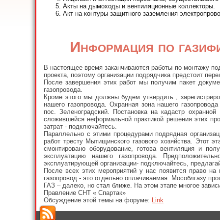
Акты на дымоходы и вентиляционные коллекторы.
Акт на контуры защитного заземления электропрово
Информация по газифи
В настоящее время заканчиваются работы по монтажу по
проекта, поэтому организации подрядчика предстоит пере
После завершения этих работ мы получим пакет докумен
газопровода.
Кроме этого мы должны будем утвердить , зарегистриро
нашего газопровода. Охранная зона нашего газопровод
пос. Зеленоградский. Постановка на кадастр охранно
сложившейся неформальной практикой решения этих проб
затрат - подключайтесь.
Параллельно с этими процедурами подрядная организац
работ тресту Мытищинского газового хозяйства. Этот э
смонтировано оборудование, готова вентиляция и пол
эксплуатацию нашего газопровода. Предположител
эксплуатирующей организации- подключайтесь, предлагай
После всех этих мероприятий у нас появится право на 
газопровод - это отдельно оплачиваемая Мособлгазу проц
ГАЗ – далеко, но стал ближе. На этом этапе многое завис
Правление СНТ « Спартак»
Обсуждение этой темы на форуме:
Link