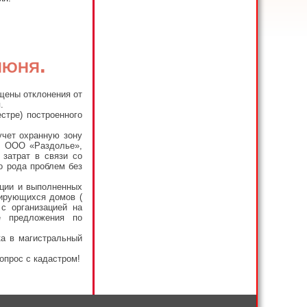
июня.
щены отклонения от
.
стре) построенного
учет охранную зону
», ООО «Раздолье»,
затрат в связи со
о рода проблем без
ации и выполненных
цирующихся домов (
с организацией на
е предложения по
ка в магистральный
опрос с кадастром!