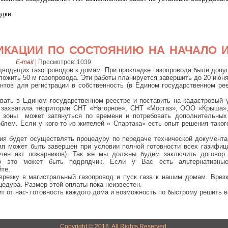
дки.
кации по состоянию на начало 
E-mail
|
Просмотров: 1039
дводящих газопроводов к домам. При прокладке газопровода были допу
ложить 50 м газопровода. Эти работы планируется завершить до 20 июня
тов для регистрации в собственность (в Едином государственном рее
вать в Едином государственном реестре и поставить на кадастровый 
а захватила территории СНТ «Нагорное», СНТ «Мосгаз», ООО «Крыша
й зоны может затянуться по времени и потребовать дополнительных 
лем. Если у кого-то из жителей « Спартака» есть опыт решения таког
ия будет осуществлять процедуру по передаче технической документ
тап может быть завершен при условии полной готовности всех газифи
учен акт пожарников). Так же мы должны будем заключить договор 
ьно это может быть подрядчик. Если у Вас есть альтернативны
те.
врезку в магистральный газопровод и пуск газа к нашим домам. Врез
едура. Размер этой оплаты пока неизвестен.
ит от нас- готовность каждого дома и возможность по быстрому решить в
Copyright © 2016. All Rights Reserved.